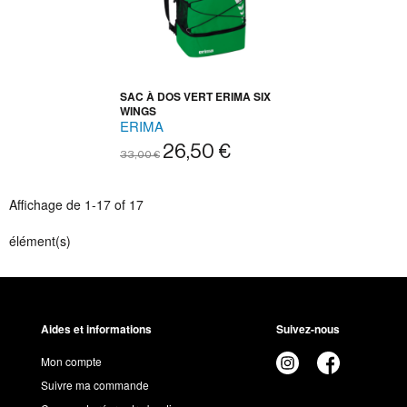
SAC À DOS VERT ERIMA SIX
WINGS
ERIMA
26,50 €
33,00 €
Affichage de 1-17 of 17
élément(s)
Aides et informations
Suivez-nous
Mon compte
Suivre ma commande