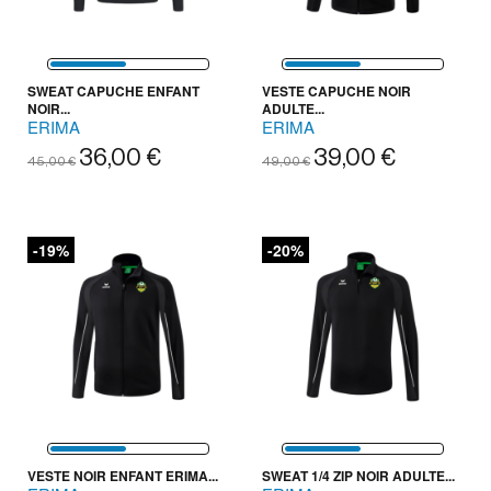
SWEAT CAPUCHE ENFANT
VESTE CAPUCHE NOIR
NOIR...
ADULTE...
ERIMA
ERIMA
36,00 €
39,00 €
45,00 €
49,00 €
-19%
-20%
VESTE NOIR ENFANT ERIMA...
SWEAT 1/4 ZIP NOIR ADULTE...