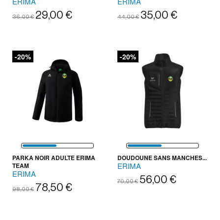
ERIMA
ERIMA
29,00 €
35,00 €
36,00 €
44,00 €
-20%
-20%
PARKA NOIR ADULTE ERIMA
DOUDOUNE SANS MANCHES...
ERIMA
TEAM
ERIMA
56,00 €
70,00 €
78,50 €
98,00 €