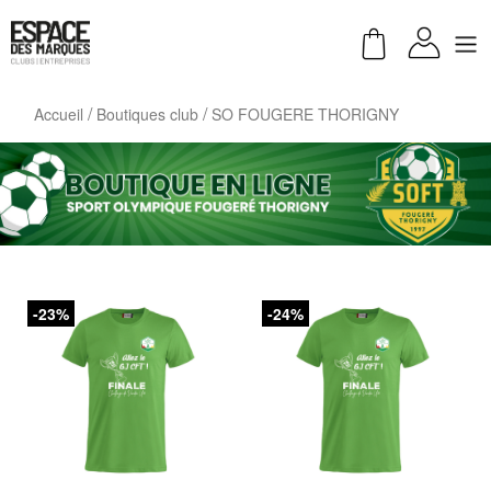
Accueil
Boutiques club
SO FOUGERE THORIGNY
-23%
-24%