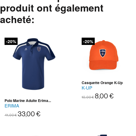
produit ont également
acheté:
-20%
-20%
Casquette Orange K-Up
K-UP
8,00 €
10,00 €
Polo Marine Adulte Erima...
ERIMA
33,00 €
41,00 €