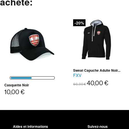
acheté:
-20%
Sweat Capuche Adulte Noir...
FXV
40,00 €
Casquette Noir
50,00 €
10,00 €
Aides et informations
Suivez-nous