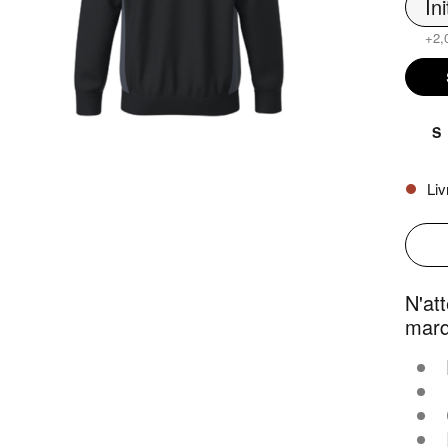
Ini
+2,
S
Liv

N'at
marq