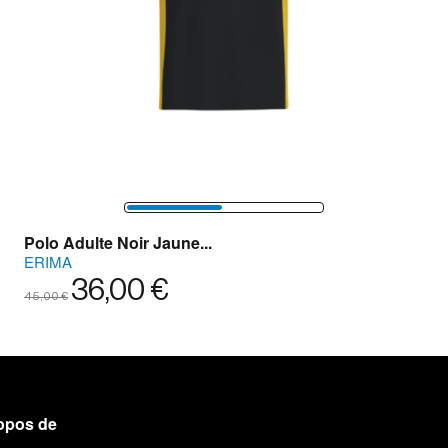
Polo Adulte Noir Jaune...
ERIMA
36,00 €
45,00 €
opos de