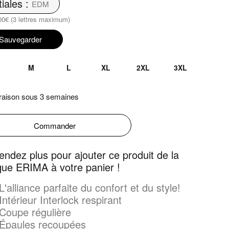
tiales :
00€ (3 lettres maximum)
Sauvegarder
M
L
XL
2XL
3XL
raison sous 3 semaines
Commander
tendez plus pour ajouter ce produit de la
ue ERIMA à votre panier !
L'alliance parfaite du confort et du style!
Intérieur Interlock respirant
Coupe régulière
Épaules recoupées