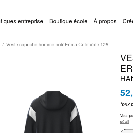
tiques entreprise
Boutique école
À propos
Cré
Veste capuche homme noir Erima Celebrate 125
VE
ER
HA
52
*prix 
Vous po
détail