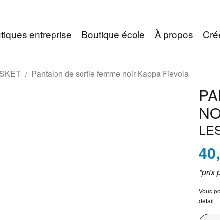
tiques entreprise
Boutique école
À propos
Cré
ASKET
Pantalon de sortie femme noir Kappa Fievola
PA
NO
LE
40
*prix 
Vous po
détail