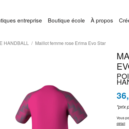
tiques entreprise
Boutique école
À propos
Cré
EE HANDBALL
Maillot femme rose Erima Evo Star
MA
EV
PO
HA
36
*prix 
Vous po
détail