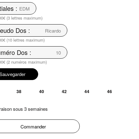
tiales :
00€ (3 lettres maximum)
eudo Dos :
00€ (10 lettres maximum)
méro Dos :
00€ (2 numéros maximum)
Sauvegarder
38
40
42
44
46
raison sous 3 semaines
Commander