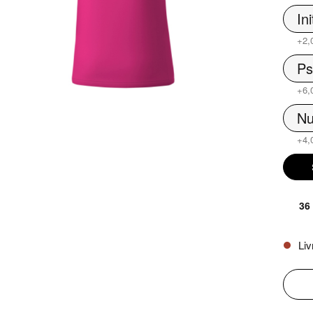
Ini
+2,
Ps
+6,
Nu
+4,
36
Liv
