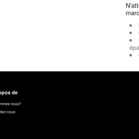
N'at
mar
épa
opos de
ommes nous?
tez-nous