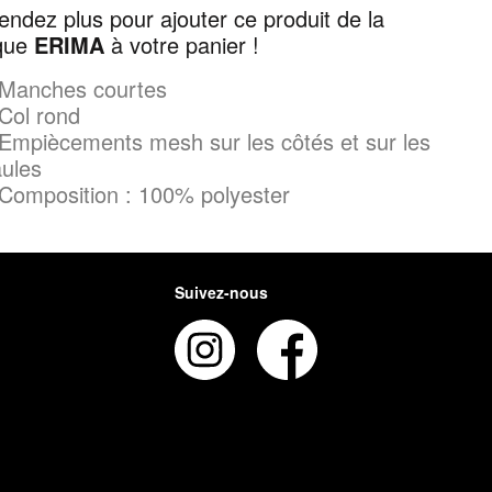
tendez plus pour ajouter ce produit de la
que
ERIMA
à votre panier !
Manches courtes
Col rond
Empiècements mesh sur les côtés et sur les
ules
Composition : 100% polyester
Suivez-nous