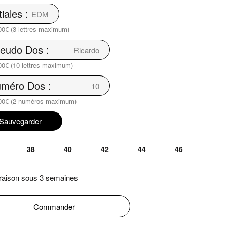
tiales :
00€ (3 lettres maximum)
eudo Dos :
00€ (10 lettres maximum)
méro Dos :
00€ (2 numéros maximum)
Sauvegarder
38
40
42
44
46
raison sous 3 semaines
Commander