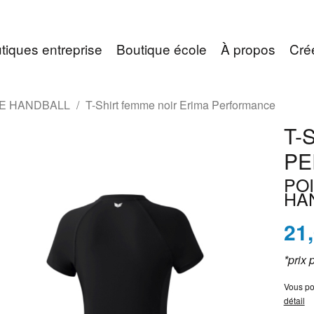
tiques entreprise
Boutique école
À propos
Cré
EE HANDBALL
T-Shirt femme noir Erima Performance
T-
PE
PO
HA
21
*prix 
Vous po
détail