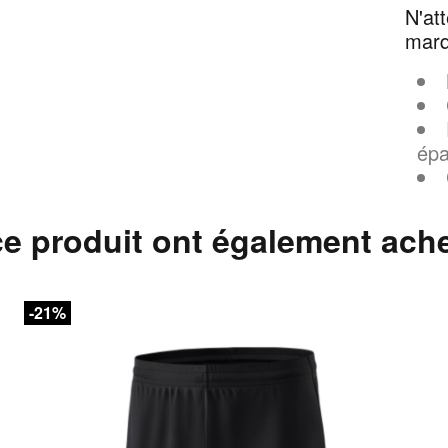
N'at
mar
épa
ce produit ont également ach
-21%