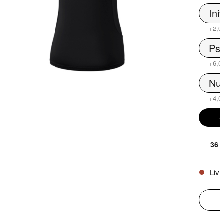
Ini
+2,
Ps
+6,
Nu
+4,
36
Liv
