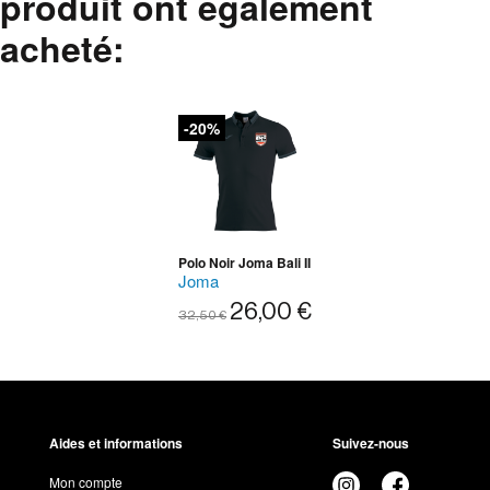
produit ont également
acheté:
-20%
Polo Noir Joma Bali II
Joma
26,00 €
32,50 €
Aides et informations
Suivez-nous
Mon compte