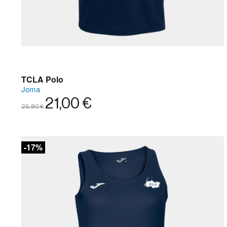
TCLA Polo
Joma
21,00 €
25,80 €
-17%