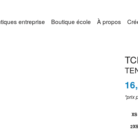
tiques entreprise
Boutique école
À propos
Cré
TC
TE
16
*prix 
XS
2X