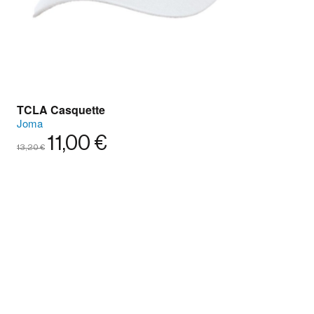
TCLA Casquette
Joma
11,00 €
13,20 €