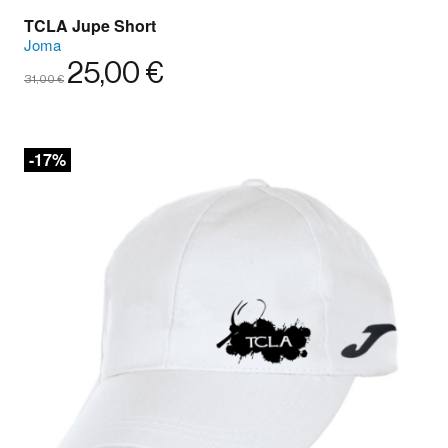
TCLA Jupe Short
Joma
25,00 €
31,00 €
-17%