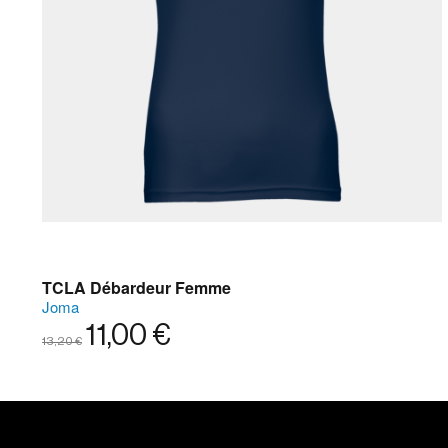
TCLA Débardeur Femme
Joma
11,00 €
13,20 €