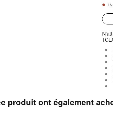
Liv

N'at
TCLA
ce produit ont également ach