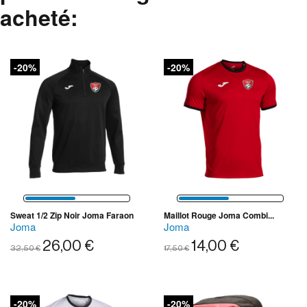
acheté:
-20%
-20%
Sweat 1/2 Zip Noir Joma Faraon
Maillot Rouge Joma Combi...
Joma
Joma
26,00 €
14,00 €
32,50 €
17,50 €
-20%
-20%