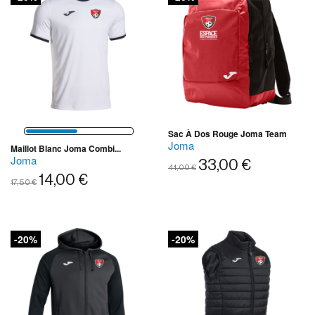
Sac À Dos Rouge Joma Team
Joma
Maillot Blanc Joma Combi...
Joma
33,00 €
41,00 €
14,00 €
17,50 €
-20%
-20%